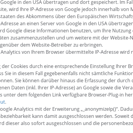
 Google in den USA übertragen und dort gespeichert. Im Fall
te, wird Ihre IP-Adresse von Google jedoch innerhalb von 
staaten des Abkommens über den Europäischen Wirtschafts
P-Adresse an einen Server von Google in den USA übertragen
wird Google diese Informationen benutzen, um Ihre Nutzung
itäten zusammenzustellen und um weitere mit der Website-
genüber dem Website-Betreiber zu erbringen.
nalytics von Ihrem Browser übermittelte IP-Adresse wird 
der Cookies durch eine entsprechende Einstellung Ihrer B
ss Sie in diesem Fall gegebenenfalls nicht sämtliche Funkti
önnen. Sie können darüber hinaus die Erfassung der durch 
nen Daten (inkl. Ihrer IP-Adresse) an Google sowie die Ver
s unter dem folgenden Link verfügbare Browser-Plug-in heru
out
.
ogle Analytics mit der Erweiterung „_anonymizeIp()“. Dadu
enbeziehbarkeit kann damit ausgeschlossen werden. Soweit
rd dieser also sofort ausgeschlossen und die personenb