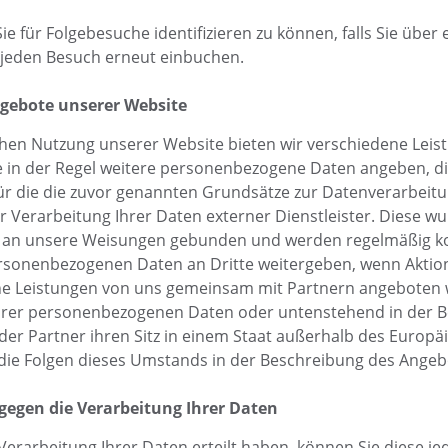
e für Folgebesuche identifizieren zu können, falls Sie über
r jeden Besuch erneut einbuchen.
ngebote unserer Website
hen Nutzung unserer Website bieten wir verschiedene Leistu
 in der Regel weitere personenbezogene Daten angeben, die
für die die zuvor genannten Grundsätze zur Datenverarbeitu
ur Verarbeitung Ihrer Daten externer Dienstleister. Diese w
d an unsere Weisungen gebunden und werden regelmäßig kon
personenbezogenen Daten an Dritte weitergeben, wenn Aktio
he Leistungen von uns gemeinsam mit Partnern angeboten
 Ihrer personenbezogenen Daten oder untenstehend in der 
 oder Partner ihren Sitz in einem Staat außerhalb des Euro
 die Folgen dieses Umstands in der Beschreibung des Angeb
gegen die Verarbeitung Ihrer Daten
ur Verarbeitung Ihrer Daten erteilt haben, können Sie diese je