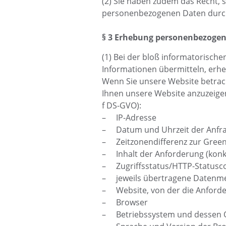
(2) Sie haben zudem das Recht, 
personenbezogenen Daten durc
§ 3 Erhebung personenbezogen
(1) Bei der bloß informatorische
Informationen übermitteln, erhe
Wenn Sie unsere Website betrach
Ihnen unsere Website anzuzeigen u
f DS-GVO):
– IP-Adresse
– Datum und Uhrzeit der Anfr
– Zeitzonendifferenz zur Gree
– Inhalt der Anforderung (konkr
– Zugriffsstatus/HTTP-Statusc
– jeweils übertragene Datenm
– Website, von der die Anfor
– Browser
– Betriebssystem und dessen 