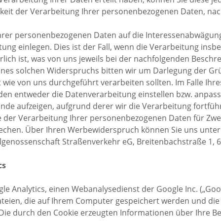
igkeit der Verarbeitung Ihrer personenbezogenen Daten, n
 Ihrer personenbezogenen Daten auf die Interessenabwägung
ng einlegen. Dies ist der Fall, wenn die Verarbeitung insbe
rlich ist, was von uns jeweils bei der nachfolgenden Besch
eines solchen Widerspruchs bitten wir um Darlegung der Gr
wie von uns durchgeführt verarbeiten sollten. Im Falle Ih
den entweder die Datenverarbeitung einstellen bzw. anpas
e aufzeigen, aufgrund derer wir die Verarbeitung fortfüh
Sie der Verarbeitung Ihrer personenbezogenen Daten für Z
rechen. Über Ihren Werbewiderspruch können Sie uns unte
genossenschaft Straßenverkehr eG, Breitenbachstraße 1, 6
cs
e Analytics, einen Webanalysedienst der Google Inc. („Goog
ateien, die auf Ihrem Computer gespeichert werden und die
 Die durch den Cookie erzeugten Informationen über Ihre 